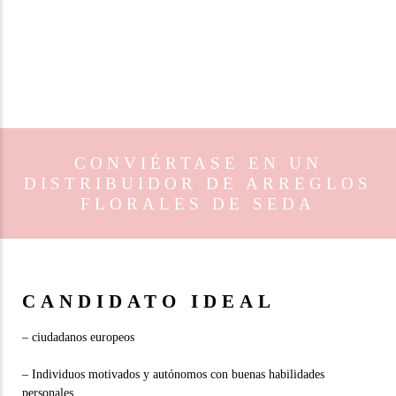
que pagaría por flores reales. Esto permite a reutilizar los
mismos arreglos en turno, asegurando una reutilización
constante. Se rotarán, por ejemplo, mensualmente o con
mayor frecuencia según las necesidades del cliente.
CONVIÉRTASE EN UN
DISTRIBUIDOR DE ARREGLOS
FLORALES DE SEDA
CANDIDATO IDEAL
– ciudadanos europeos
– Individuos motivados y autónomos con buenas habilidades
personales